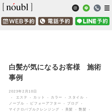
髪質改善 鹿児島市ノーブル [nóubl]
髪のお悩み改善美容室
白髪が気になるお客様 施術
事例
2023年2月10日
エステ
カット
カラー
スタイル
ノーブル
ビフォーアフター
ブログ
マイクロバブルクレンジング
美髪
艶髪