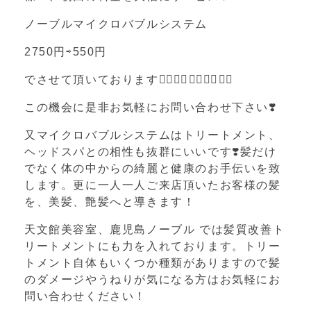
ノーブルマイクロバブルシステム
2750
円⇨
550
円
でさせて頂いております
💁‍♀️💁‍♀️💁‍♀️💁‍♂️💁‍♂️
この機会に是非お気軽にお問い合わせ下さい❣️
又マイクロバブルシステムはトリートメント、
ヘッドスパとの相性も抜群にいいです❣️髪だけ
でなく体の中からの綺麗と健康のお手伝いを致
します。更に一人一人ご来店頂いたお客様の髪
を、美髪、艶髪へと導きます！
天文館美容室、鹿児島ノーブル では髪質改善ト
リートメントにも力を入れております。トリー
トメント自体もいくつか種類がありますので髪
のダメージやうねりが気になる方はお気軽にお
問い合わせください！