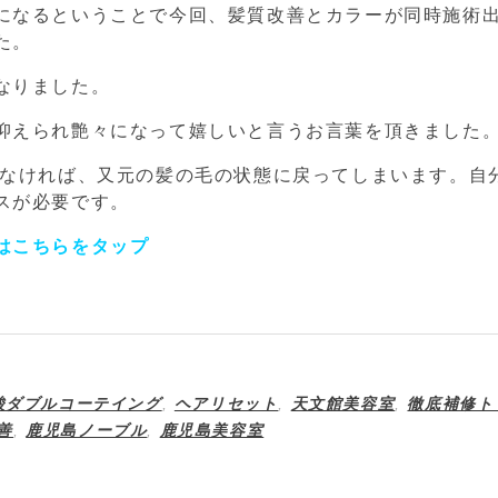
になるということで今回、髪質改善とカラーが同時施術
た。
なりました。
抑えられ艶々になって嬉しいと言うお言葉を頂きました
げなければ、又元の髪の毛の状態に戻ってしまいます。自
スが必要です。
はこちらをタップ
酸ダブルコーテイング
,
ヘアリセット
,
天文館美容室
,
徹底補修ト
善
,
鹿児島ノーブル
,
鹿児島美容室