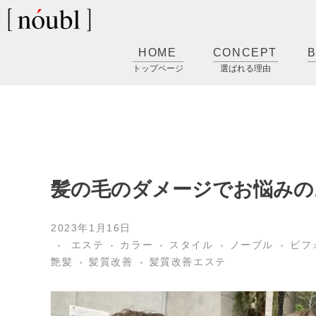
髪質改善 鹿児島市ノーブル [nóubl]
髪のお悩み改善美容室
HOME
CONCEPT
B
トップページ
選ばれる理由
髪の毛のダメージでお悩み
2023年1月16日
エステ
カラー
スタイル
ノーブル
ビフ
艶髪
髪質改善
髪質改善エステ