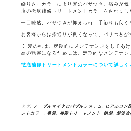
繰り返すカラーにより髪のパサつき、痛みが気
店の徹底補修トリートメントカラーをされまし
一目瞭然、パサつきが抑えられ、手触りも良く
お客様からは指通りが良くなって、パサつきが
※ 髪の毛は、定期的にメンテナンスをしてあ
高の艶髪になるためには、定期的なメンテナン
徹底補修トリートメントカラーについて詳しく
タグ:
ノーブルマイクロバブルシステム
,
ヒアルロン
ントカラー
,
美髪
,
美髪トリートメント
,
艶髪
,
髪質改