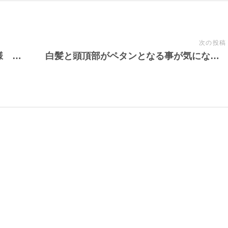
次の投稿
髪のクセ毛、ウネリが気になるお客様 施述事例
白髪と頭頂部がペタンとなる事が気になるお客様 施術事例