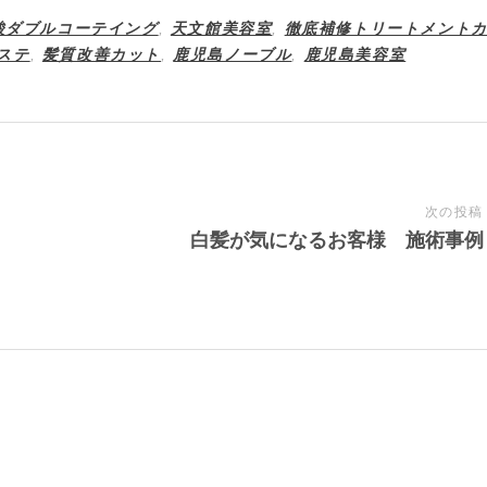
酸ダブルコーテイング
,
天文館美容室
,
徹底補修トリートメント
ステ
,
髪質改善カット
,
鹿児島ノーブル
,
鹿児島美容室
次の投稿
白髪が気になるお客様 施術事例