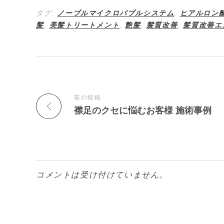
タグ:
ノーブルマイクロバブルシステム
,
ヒアルロン
髪
,
美髪トリートメント
,
艶髪
,
髪質改善
,
髪質改善エ
前の投稿
襟足のクセに悩むお客様 施術事例
コメントは受け付けていません。