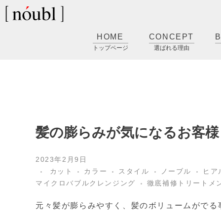
髪質改善 鹿児島市ノーブル [nóubl]
髪のお悩み改善美容室
HOME
CONCEPT
B
トップページ
選ばれる理由
髪の膨らみが気になるお客様
2023年2月9日
カット
カラー
スタイル
ノーブル
ヒア
マイクロバブルクレンジング
徹底補修トリートメ
元々髪が膨らみやすく、髪のボリュームがでる