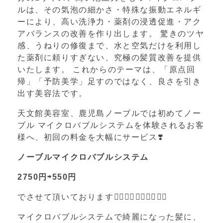
ルは、その気泡の細かさ・特殊な振動エネルギ
ーにより、高い洗浄力・薬剤の浸透促進・アク
アバランスの改善を作り出します。 驚きのツヤ
感、うねりの修復まで、水と空気だけを利用し
た薬剤に頼りすぎない、究極の髪質改善を提供
いたします。 これからのテーマは、「原点回
帰」「予防美学」足すのではなく、良さを引き
出す美容法です。
天文館美容室、鹿児島ノーブルでは初めてノー
ブル マイクロバブルシステムを体験されるお客
様へ、初回の料金を大幅にサービス
❣️
ノーブルマイクロバブルシステム
2750
円⇨
550
円
でさせて頂いております
💁‍♀️💁‍♀️💁‍♀️💁‍♂️💁‍♂️
マイクロバブルシステムで綺麗になった髪に、