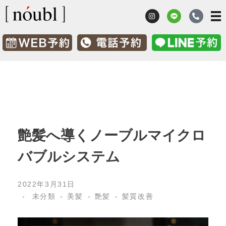
髪質改善 鹿児島市ノーブル [nóubl]
髪のお悩み改善美容室
艶髪へ導くノーブルマイクロ
バブルシステム
2022年3月31日
未分類
美髪
艶髪
髪質改善