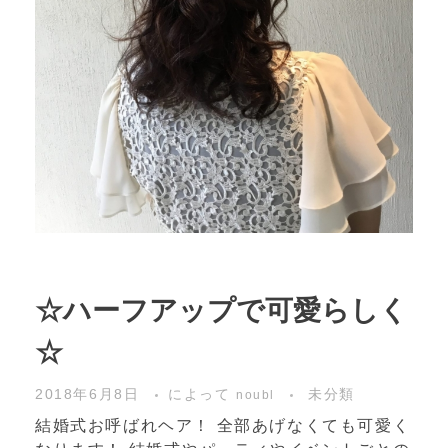
☆ハーフアップで可愛らしく
☆
2018年6月8日
によって
未分類
noubl
結婚式お呼ばれヘア！ 全部あげなくても可愛く