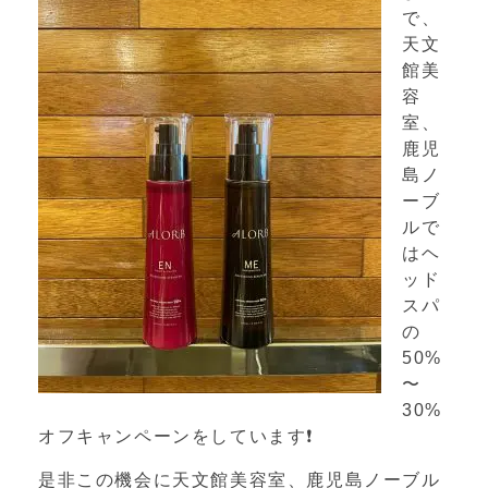
で、
天文
館美
容
室、
鹿児
島ノ
ーブ
ルで
はヘ
ッド
スパ
の
50%
〜
30%
オフキャンペーンをしています
❗️
是非この機会に天文館美容室、
鹿児島ノーブル