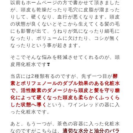
以前もホームページの方で書かせて頂きました
が、頭皮も乾燥だったり毛穴に皮脂が溜まった
りして、硬くなり、血行が悪くなります。頭皮
の状態が良くないとそこから生えてくる髪の毛
にも影響が出て、うねりが気になったり細毛に
なったり、ボリュームに欠けたり、コシが無く
なったりという事が起きます。
そこでそんな悩みを軽減させてくれるのが、頭
皮用化粧水です
❣️
当店には
2
種類有るのですが、先ず一つ目が
酵
素とポリフェノールのダブル効果のある化粧水
で、活性酸素のダメージから頭皮と髪を守り糖
化によって硬くなった頭皮も柔らかくふっくら
した状態へ導く
という、ワインレッド
の器に入
った化粧水です。
あと、もう一つが、茶色の容器に入った化粧水
なのですがこちらは、
適切な水分と油分のバラ