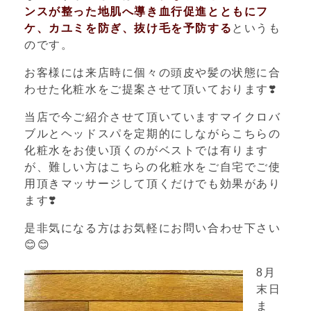
ンスが整った地肌へ導き血行促進とともにフ
ケ、カユミを防ぎ、抜け毛を予防する
というも
のです。
お客様には来店時に個々の頭皮や髪の状態に合
わせた化粧水をご提案させて頂いております
❣️
当店で今ご紹介させて頂いていますマイクロバ
ブルとヘッドスパを定期的にしながらこちらの
化粧水をお使い頂くのがベストでは有ります
が、難しい方はこちらの化粧水をご自宅でご使
用頂きマッサージして頂くだけでも効果があり
ます
❣️
是非気になる方はお気軽にお問い合わせ下さい
😊😊
8
月
末日
ま